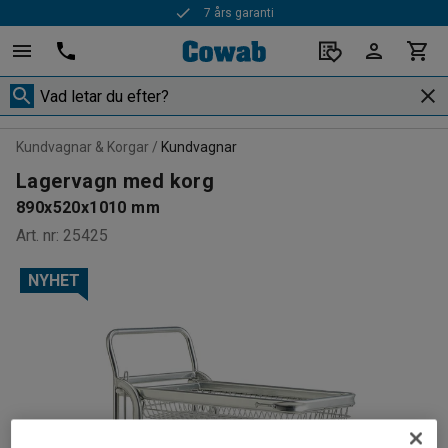
7 års garanti
Kundvagnar & Korgar
Kundvagnar
Lagervagn med korg
890x520x1010 mm
Art. nr
:
25425
NYHET