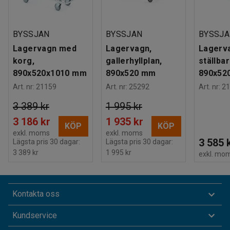
BYSSJAN
BYSSJAN
BYSSJ
Lagervagn med
Lagervagn,
Lagerv
korg,
gallerhyllplan,
ställbar
890x520x1010 mm
890x520 mm
890x52
Art. nr
:
21159
Art. nr
:
25292
Art. nr
:
21
3 389 kr
1 995 kr
3 186 kr
1 935 kr
KÖP
KÖP
exkl. moms
exkl. moms
3 585 
Lägsta pris 30 dagar:
Lägsta pris 30 dagar:
3 389 kr
1 995 kr
exkl. mo
Kontakta oss
Kundservice