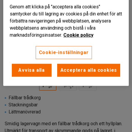
Genom att klicka på "acceptera alla cookies"
samtycker du till lagring av cookies på din enhet för att
förbättra navigeringen på webbplatsen, analysera
webbplatsens användning och bistå i våra
marknadsföringsinsatser.
Cookie policy
Cookie-inställningar
Avvisa alla
Acceptera alla cookies
Fällbar trådkorg
Stackningsbar
Lättmanövrerad
Smidig lagervagn med en fällbar trådkorg och ett hyllplan.
Utmärkt för transport av skrymmande gods på lagret, i