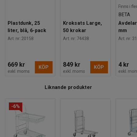
Hålbild för hjul
:
11
mm
Finns i fl
Stackningsbar
:
Ja
BETA
Rek. antal personer för hantering
:
1
Plastdunk, 25
Kroksats Large,
Avdelar
Estimerad hanteringstid/person
:
20
Min
liter, blå, 6-pack
50 krokar
mm
Vikt
:
15,9
kg
Art. nr
:
20158
Art. nr
:
74438
Art. nr
:
31
Montering
:
Levereras omonterad
669 kr
849 kr
4 kr
KÖP
KÖP
exkl. moms
exkl. moms
exkl. mo
Liknande produkter
-6%