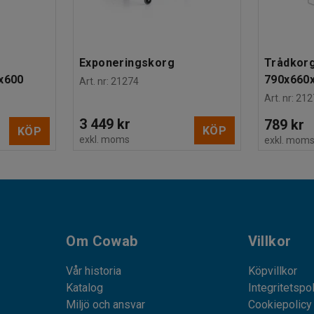
Exponeringskorg
Trådkorg
0x600
790x660x
Art. nr
:
21274
Art. nr
:
212
3 449 kr
789 kr
KÖP
KÖP
exkl. moms
exkl. mom
Om Cowab
Villkor
Vår historia
Köpvillkor
Katalog
Integritetspo
Miljö och ansvar
Cookiepolicy