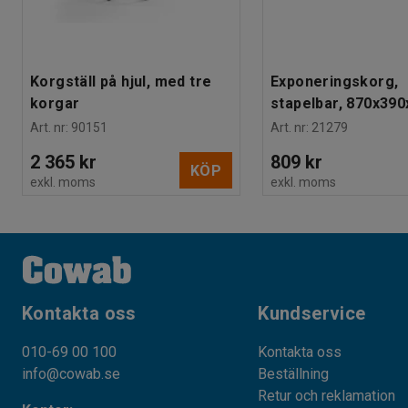
Korgställ på hjul, med tre
Exponeringskorg,
korgar
stapelbar, 870x39
Art. nr
:
90151
Art. nr
:
21279
2 365 kr
809 kr
KÖP
exkl. moms
exkl. moms
Kontakta oss
Kundservice
010-69 00 100
Kontakta oss
info@cowab.se
Beställning
Retur och reklamation