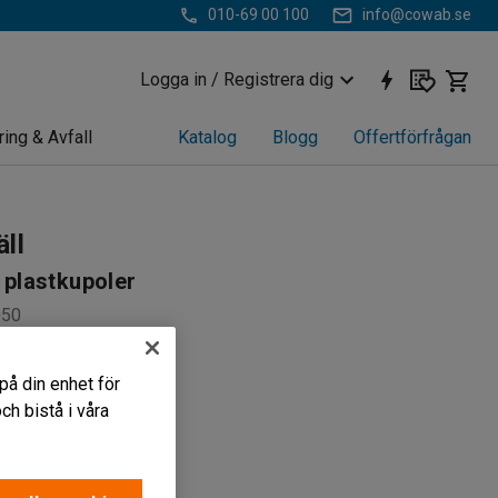
010-69 00 100
info@cowab.se
Logga in / Registrera dig
ring & Avfall
Katalog
Blogg
Offertförfrågan
ll
t plastkupoler
050
en yta
på din enhet för
er i plast
h bistå i våra
tiv varuexponering
r