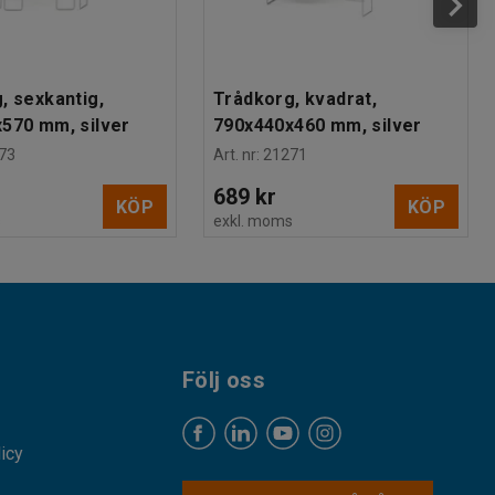
, sexkantig,
Trådkorg, kvadrat,
570 mm, silver
790x440x460 mm, silver
73
Art. nr
:
21271
689 kr
KÖP
KÖP
s
exkl. moms
Följ oss
licy