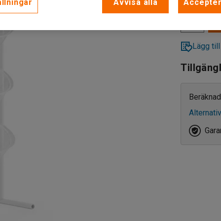
llningar
Avvisa alla
Accepter
Lägg till
Tillgäng
Beräknad
Alternati
Garan