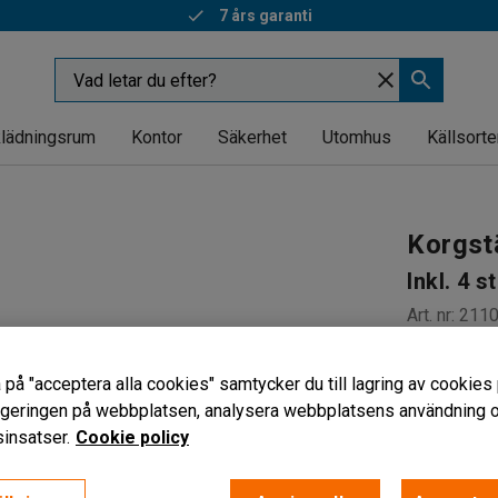
7 års garanti
lädningsrum
Kontor
Säkerhet
Utomhus
Källsorte
Korgstä
Inkl. 4 s
Art. nr
:
211
Upptar lit
 på "acceptera alla cookies" samtycker du till lagring av cookies 
Med kupol
vigeringen på webbplatsen, analysera webbplatsens användning oc
För effek
insatser.
Cookie policy
1 475 k
exkl. moms