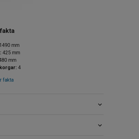
 fakta
1490
mm
d
:
425
mm
480
mm
Antal korgar
:
4
 fakta
komst till varor i din butik! Det passar utmärkt