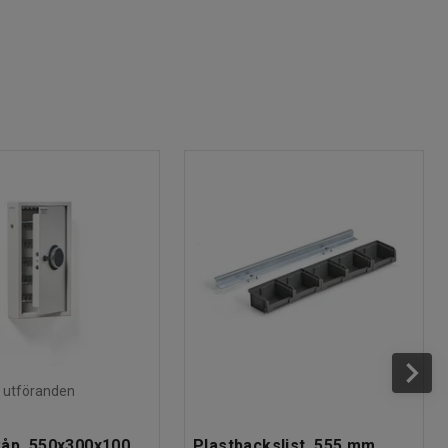
ra utföranden
åp, 550x300x100
Plastbackslist, 555 mm,