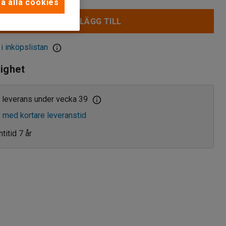
a alla cookies
LÄGG TILL
 i inköpslistan
lighet
 leverans under vecka 39
v med kortare leveranstid
titid 7 år