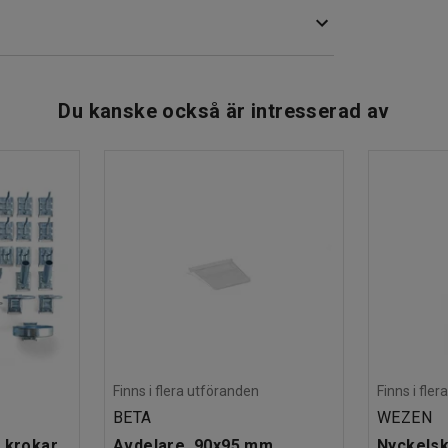
acerad och enkel att flytta runt i butiken. Du kan
 och merförsäljning.
med olika varor. De kan enkelt lyftas ut ur
Du kanske också är intresserad av
Finns i flera utföranden
Finns i fle
BETA
WEZEN
 krokar
Avdelare, 90x95 mm
Nyckelsk