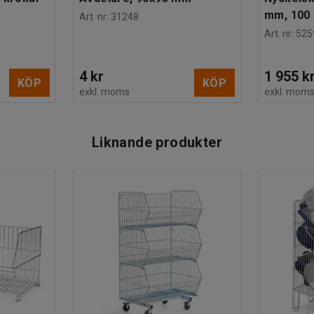
mm, 100 
Art. nr
:
31248
Art. nr
:
525
4 kr
1 955 k
KÖP
KÖP
exkl. moms
exkl. mom
Liknande produkter