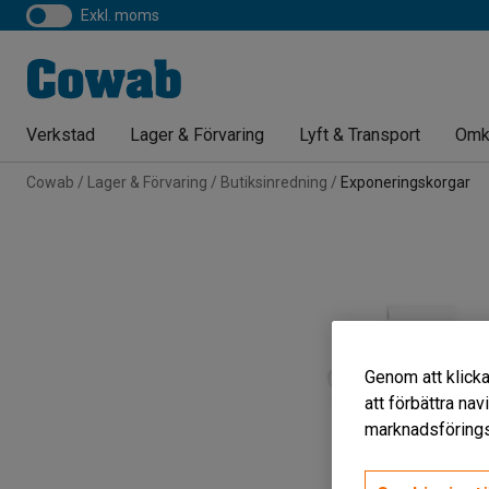
exkl. moms
Verkstad
Lager & Förvaring
Lyft & Transport
Omk
Cowab
Lager & Förvaring
Butiksinredning
Exponeringskorgar
Genom att klicka
att förbättra na
marknadsförings