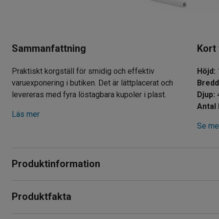
Sammanfattning
Kort
Praktiskt korgställ för smidig och effektiv
Höjd
:
varuexponering i butiken. Det är lättplacerat och
Bred
levereras med fyra löstagbara kupoler i plast.
Djup
:
Läs mer
Se mer
Produktinformation
Med detta korgställ kan du exponera och ge dina kunder lätt åt
Produktfakta
för varor som exempelvis frukt, grönsaker, läsk och godis.
Höjd
:
1490
mm