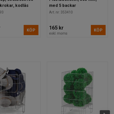
krokar, kodlås
med 5 backar
93
Art. nr
:
353410
r
165 kr
KÖP
KÖP
s
exkl. moms