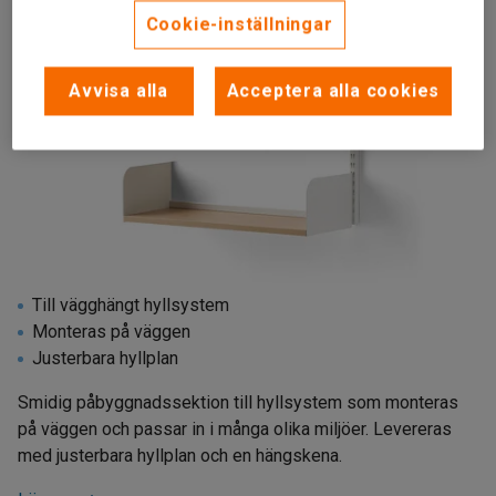
Cookie-inställningar
Avvisa alla
Acceptera alla cookies
Till vägghängt hyllsystem
Monteras på väggen
Justerbara hyllplan
Smidig påbyggnadssektion till hyllsystem som monteras
på väggen och passar in i många olika miljöer. Levereras
med justerbara hyllplan och en hängskena.