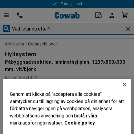
7 års garanti
Arkivhyllor
Grundsektioner
Hyllsystem
Påbyggnadssektion, laminathyllplan, 1237x800x300
mm, vit/björk
Art. nr
:
3761312
Genom att klicka på "acceptera alla cookies"
samtycker du till lagring av cookies på din enhet för att
förbättra navigeringen på webbplatsen, analysera
webbplatsens användning och bistå i våra
marknadsföringsinsatser.
Cookie policy