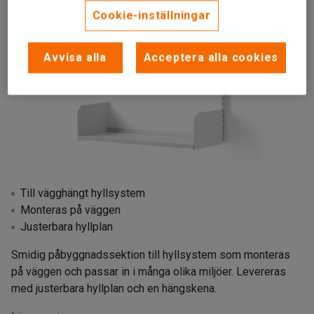
Cookie-inställningar
Avvisa alla
Acceptera alla cookies
Till vägghängt hyllsystem
Monteras på väggen
Justerbara hyllplan
Smidig påbyggnadssektion till hyllsystem som monteras
på väggen och passar in i många olika miljöer. Levereras
med justerbara hyllplan och en hängskena.