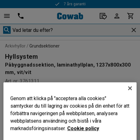
7 års garanti
Arkivhyllor
Grundsektioner
Hyllsystem
Påbyggnadssektion, laminathyllplan, 1237x800x300
mm, vit/vit
Art. nr
:
3761311
Genom att klicka på "acceptera alla cookies"
samtycker du till lagring av cookies på din enhet för att
förbättra navigeringen på webbplatsen, analysera
webbplatsens användning och bistå i våra
marknadsföringsinsatser.
Cookie policy