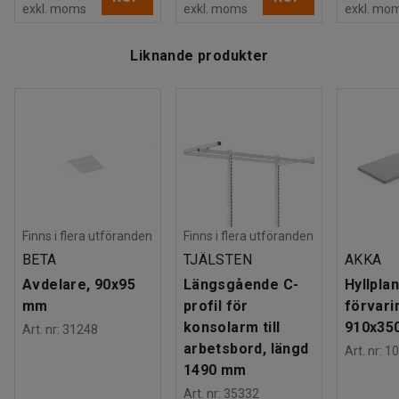
exkl. moms
exkl. moms
exkl. mo
Liknande produkter
Finns i flera utföranden
Finns i flera utföranden
BETA
TJÄLSTEN
AKKA
Avdelare, 90x95
Längsgående C-
Hyllplan 
mm
profil för
förvari
konsolarm till
910x35
Art. nr
:
31248
arbetsbord, längd
Art. nr
:
10
1490 mm
Art. nr
:
35332