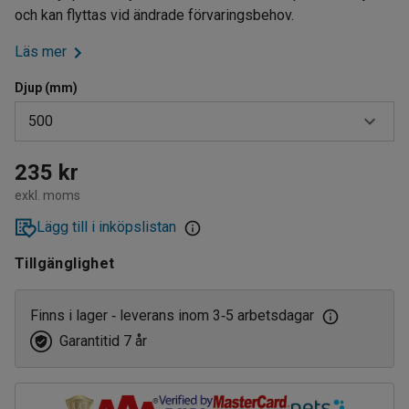
och kan flyttas vid ändrade förvaringsbehov.
Läs mer
Djup (mm)
500
400
235 kr
exkl. moms
500
Lägg till i inköpslistan
600
Tillgänglighet
Finns i lager
leverans inom 3
5 arbetsdagar
‑
‑
Garantitid 7 år