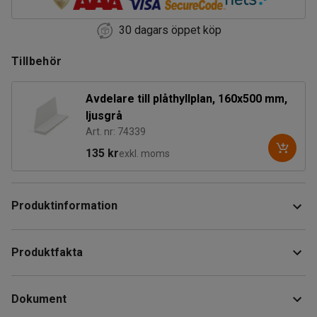
30 dagars öppet köp
Tillbehör
Avdelare till plåthyllplan, 160x500 mm,
ljusgrå
Art. nr: 74339
135 kr
exkl. moms
Produktinformation
Anpassa och komplettera ditt hyllsystem med ett extra
Produktfakta
hyllplan. Detta hyllplan är tillverkat i stryktålig stålplåt och
klarar en belastning upp till 150 kg (jämnt fördelat).
Bredd
:
800
mm
Dokument
Djup
:
500
mm
Du hakar enkelt fast hyllplanet mellan hyllsystemets gavlar