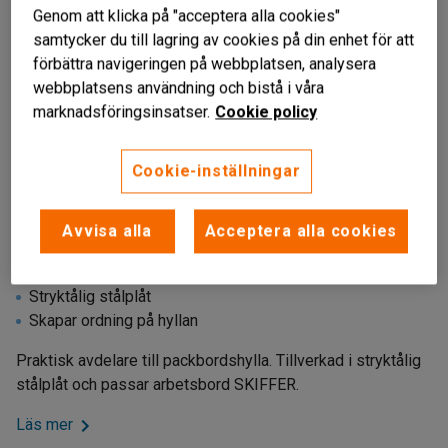
Genom att klicka på "acceptera alla cookies"
samtycker du till lagring av cookies på din enhet för att
förbättra navigeringen på webbplatsen, analysera
webbplatsens användning och bistå i våra
marknadsföringsinsatser.
Cookie policy
Cookie-inställningar
Avvisa alla
Acceptera alla cookies
Liknande produkter
Till arbetsbord SKIFFER
Stryktålig stålplåt
Skapar ordning på hyllan
Praktisk avdelare till packbordshylla. Tillverkad i stryktålig
stålplåt och passar arbetsbord SKIFFER.
Läs mer