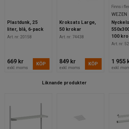
Finns i fl
WEZEN
Plastdunk, 25
Kroksats Large,
Nyckels
liter, blå, 6-pack
50 krokar
550x30
100 kro
Art. nr
:
20158
Art. nr
:
74438
Art. nr
:
52
669 kr
849 kr
1 955 
KÖP
KÖP
exkl. moms
exkl. moms
exkl. mo
Liknande produkter