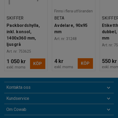
Finns i flera utföranden
SKIFFER
BETA
SKIFFE
Packbordshylla,
Avdelare, 90x95
Etiketth
inkl. konsol,
mm
dubbel,
1400x360 mm,
mm
Art. nr
:
31248
ljusgrå
Art. nr
:
75
Art. nr
:
753625
4 kr
550 kr
1 050 kr
KÖP
KÖP
exkl. moms
exkl. mo
exkl. moms
Kontakta oss
Kundservice
Om Cowab