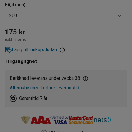
Höjd (mm)
200
200
175 kr
exkl. moms
400
Lägg till i inköpslistan
Tillgänglighet
Beräknad leverans under vecka 38
Alternativ med kortare leveranstid
Garantitid 7 år