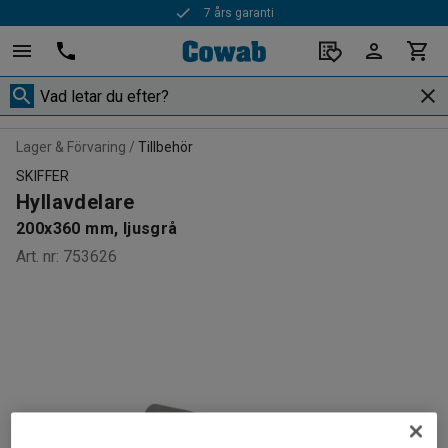
7 års garanti
Lager & Förvaring
Tillbehör
SKIFFER
Hyllavdelare
200x360 mm, ljusgrå
Art. nr
:
753626