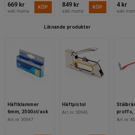
669 kr
849 kr
4 kr
KÖP
KÖP
exkl. moms
exkl. moms
exkl. mo
Liknande produkter
Häftklammer
Häftpistol
Stålbrä
6mm, 2500st/ask
proffs,
Art. nr
:
30945
Art. nr
:
30947
Art. nr
:
40