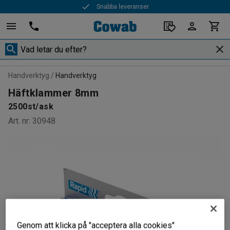
Snabba leveranser
Handverktyg
Handverktyg
Häftklammer 8mm
2500st/ask
Art. nr
:
30948
Genom att klicka på "acceptera alla cookies"