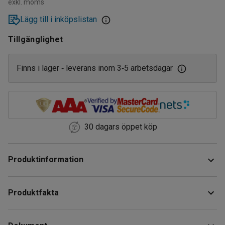
exkl. moms
Lägg till i inköpslistan
Tillgänglighet
Finns i lager
leverans inom 3
5 arbetsdagar
‑
‑
30 dagars öppet köp
Produktinformation
Häftklammer för t.ex. papp, trä och textilier. Benlängd 8 mm.
Produktfakta
Bredd
:
8
mm