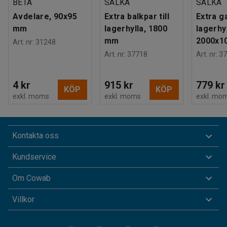
BETA
SÄLKA
SÄLKA
Avdelare, 90x95
Extra balkpar till
Extra ga
mm
lagerhylla, 1800
lagerhyl
mm
2000x1
Art. nr
:
31248
Art. nr
:
37718
Art. nr
:
37
4 kr
915 kr
779 kr
KÖP
KÖP
exkl. moms
exkl. moms
exkl. mo
Kontakta oss
Kundservice
Om Cowab
Villkor