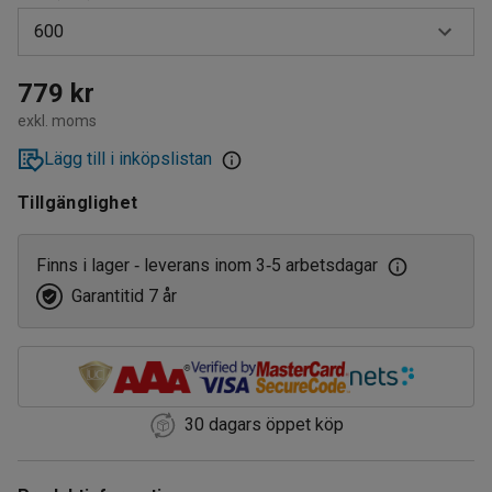
600
600
779 kr
exkl. moms
1000
Lägg till i inköpslistan
Tillgänglighet
Finns i lager
leverans inom 3
5 arbetsdagar
‑
‑
Garantitid 7 år
30 dagars öppet köp