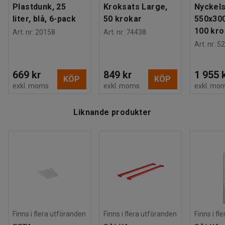
Plastdunk, 25
Kroksats Large,
Nyckels
liter, blå, 6-pack
50 krokar
550x30
100 kro
Art. nr
:
20158
Art. nr
:
74438
Art. nr
:
52
669 kr
849 kr
1 955 
KÖP
KÖP
exkl. moms
exkl. moms
exkl. mo
Liknande produkter
Finns i flera utföranden
Finns i flera utföranden
Finns i fl