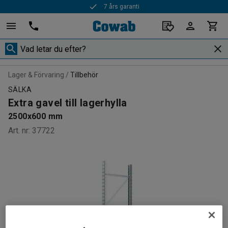
7 års garanti
Lager & Förvaring
Tillbehör
SÄLKA
Extra gavel till lagerhylla
2500x600 mm
Art. nr
:
37722