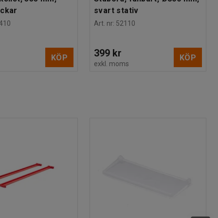
ackar
svart stativ
410
Art. nr
:
52110
399 kr
KÖP
KÖP
s
exkl. moms