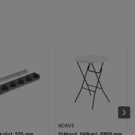
NÖRVE
kslist, 555 mm,
Ståbord, fällbart, Ø800 mm,