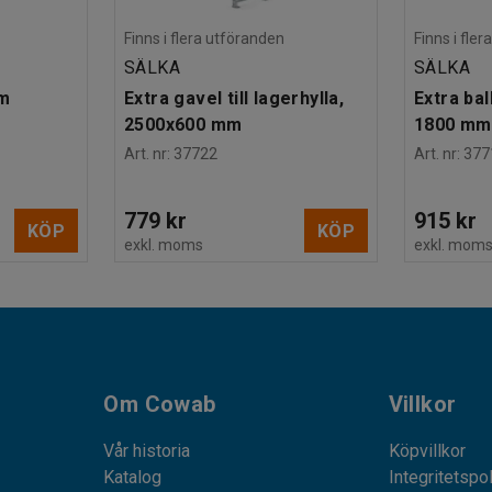
Finns i flera utföranden
Finns i fle
SÄLKA
SÄLKA
mm
Extra gavel till lagerhylla,
Extra bal
2500x600 mm
1800 mm
Art. nr
:
37722
Art. nr
:
377
779 kr
915 kr
KÖP
KÖP
exkl. moms
exkl. mom
Om Cowab
Villkor
Vår historia
Köpvillkor
Katalog
Integritetspo