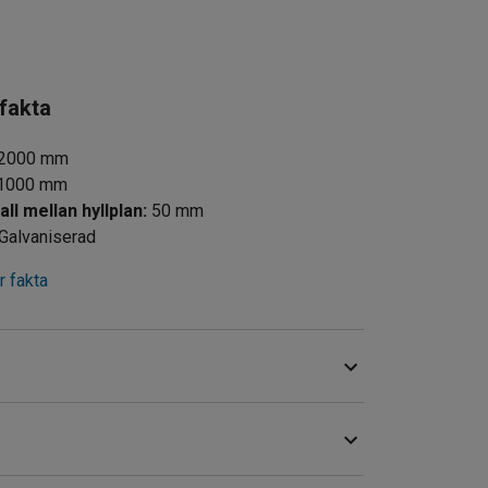
 fakta
2000
mm
1000
mm
all mellan hyllplan
:
50
mm
Galvaniserad
 fakta
ar. Kan kompletteras med bärbalkar och hyllplan.
e gavlar, bärbalkar och hyllplan.