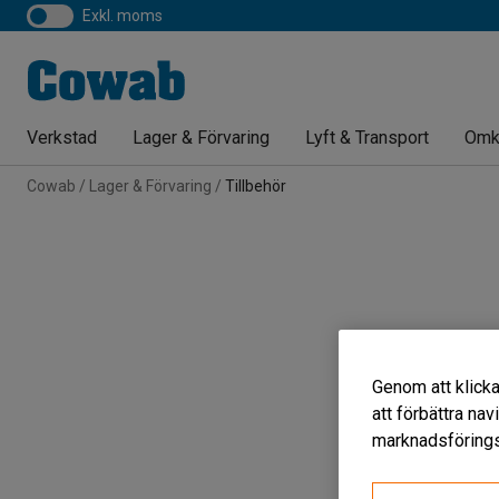
exkl. moms
Verkstad
Lager & Förvaring
Lyft & Transport
Omk
Cowab
Lager & Förvaring
Tillbehör
Genom att klicka
att förbättra na
marknadsförings