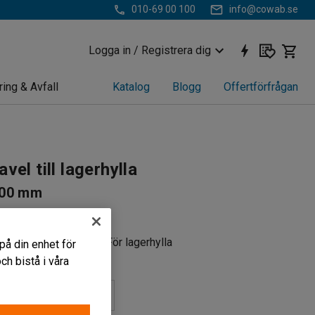
010-69 00 100
info@cowab.se
Logga in / Registrera dig
ring & Avfall
Katalog
Blogg
Offertförfrågan
avel till lagerhylla
000 mm
21
erade stolpar Av plåt För lagerhylla
på din enhet för
h bistå i våra