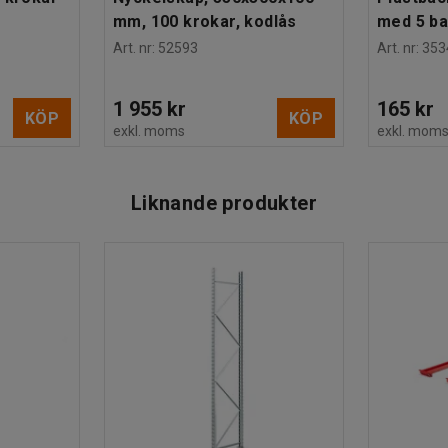
mm, 100 krokar, kodlås
med 5 b
Art. nr
:
52593
Art. nr
:
353
1 955 kr
165 kr
KÖP
KÖP
exkl. moms
exkl. mom
Liknande produkter