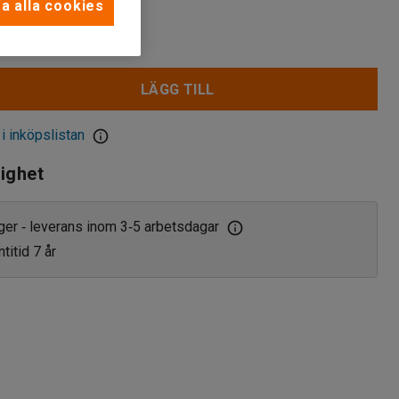
a alla cookies
LÄGG TILL
 i inköpslistan
lighet
ager
leverans inom 3
5 arbetsdagar
‑
‑
titid 7 år