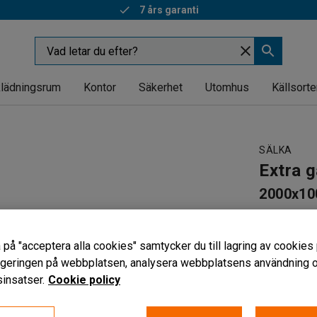
7 års garanti
lädningsrum
Kontor
Säkerhet
Utomhus
Källsorte
SÄLKA
Extra g
2000x1
Art. nr
:
377
pulverlack
 på "acceptera alla cookies" samtycker du till lagring av cookies 
vigeringen på webbplatsen, analysera webbplatsens användning oc
Djup (mm)
insatser.
Cookie policy
1000