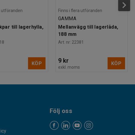
ra utföranden
Finns i flera utföranden
GAMMA
kpar till lagerhylla,
Mellanvägg till lagerlåda,
188 mm
18
Art. nr
:
22381
9 kr
KÖP
KÖP
s
exkl. moms
Följ oss
licy