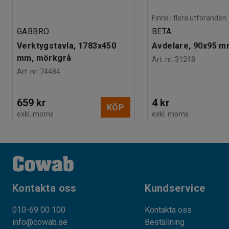
Finns i flera utföranden
GABBRO
BETA
Verktygstavla, 1783x450
Avdelare, 90x95 
mm, mörkgrå
Art. nr
:
31248
Art. nr
:
74484
659 kr
4 kr
KÖP
exkl. moms
exkl. moms
Kontakta oss
Kundservice
010-69 00 100
Kontakta oss
info@cowab.se
Beställning