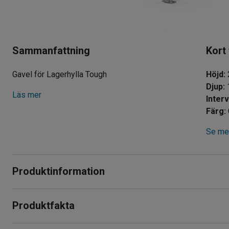
Sammanfattning
Kort
Gavel för Lagerhylla Tough
Höjd
:
Djup
:
Läs mer
Interv
Färg
:
Se mer
Produktinformation
Gavel i kraftig plåt med perforerade och pulverlackerad stolp
Produktfakta
Du kan också bygga en fristående lagerhylla med två friståend
Höjd
:
2000
mm