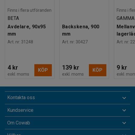
Finns i flera utföranden
Finns i fl
BETA
GAMMA
Avdelare, 90x95
Backskena, 900
Mellanv
mm
mm
lagerlå
Art. nr
:
31248
Art. nr
:
30427
Art. nr
:
22
4 kr
139 kr
9 kr
KÖP
KÖP
exkl. moms
exkl. moms
exkl. mo
Kontakta oss
Kundservice
Om Cowab