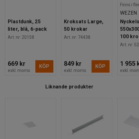
Finns i fl
WEZEN
Plastdunk, 25
Kroksats Large,
Nyckels
liter, blå, 6-pack
50 krokar
550x30
100 kro
Art. nr
:
20158
Art. nr
:
74438
Art. nr
:
52
669 kr
849 kr
1 955 
KÖP
KÖP
exkl. moms
exkl. moms
exkl. mo
Liknande produkter