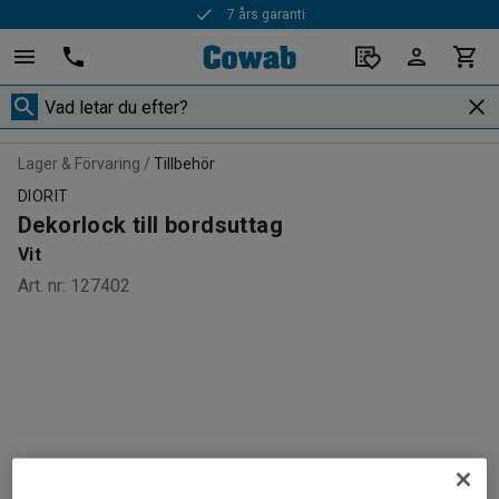
7 års garanti
Lager & Förvaring
Tillbehör
DIORIT
Dekorlock till bordsuttag
Vit
Art. nr
:
127402