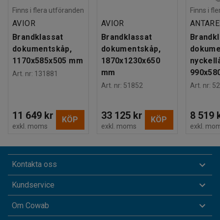
Finns i flera utföranden
Finns i fl
AVIOR
AVIOR
ANTARE
Brandklassat
Brandklassat
Brandkl
dokumentskåp,
dokumentskåp,
dokume
1170x585x505 mm
1870x1230x650
nyckell
mm
990x58
Art. nr
:
131881
Art. nr
:
51852
Art. nr
:
52
11 649 kr
33 125 kr
8 519 
KÖP
KÖP
exkl. moms
exkl. moms
exkl. mo
Kontakta oss
Kundservice
Om Cowab