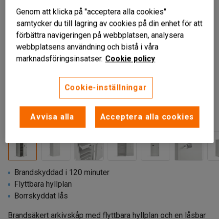
Genom att klicka på "acceptera alla cookies"
samtycker du till lagring av cookies på din enhet för att
förbättra navigeringen på webbplatsen, analysera
webbplatsens användning och bistå i våra
marknadsföringsinsatser.
Cookie policy
Cookie-inställningar
Liknande produkter
Avvisa alla
Acceptera alla cookies
Brandskyddad i 120 minuter
Flyttbara hyllplan
Borrskyddat lås
Brandsäkert arkivskåp med flyttbara hyllplan och en låsbar