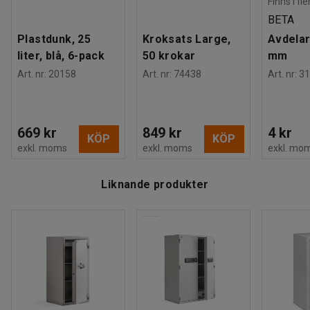
Finns i fl
Rek. antal personer för hantering
:
1
BETA
Estimerad hanteringstid/person
:
5
Min
Plastdunk, 25
Kroksats Large,
Avdelar
Vikt
:
410,01
kg
liter, blå, 6-pack
50 krokar
mm
Montering
:
Levereras monterad
Art. nr
:
20158
Art. nr
:
74438
Art. nr
:
31
Tester
:
NT Fire 017, 120P
669 kr
849 kr
4 kr
KÖP
KÖP
exkl. moms
exkl. moms
exkl. mo
Liknande produkter