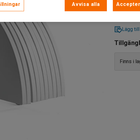
llningar
Avvisa alla
Accepter
Lägg till
Tillgäng
Finns i l