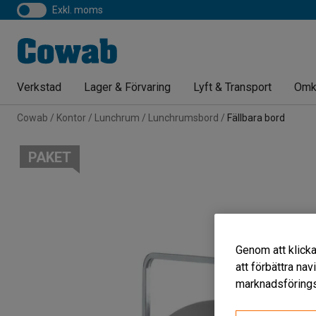
exkl. moms
Verkstad
Lager & Förvaring
Lyft & Transport
Omk
Cowab
Kontor
Lunchrum
Lunchrumsbord
Fällbara bord
PAKET
Genom att klicka
att förbättra na
marknadsförings