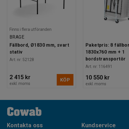
Finns i flera utföranden
BRAGE
Fällbord, Ø1830 mm, svart
Paketpris: 8 fällbo
stativ
1830x760 mm + 1
bordstransportör
Art. nr
:
52128
Art. nr
:
116491
2 415 kr
10 550 kr
KÖP
exkl. moms
exkl. moms
Kontakta oss
Kundservice