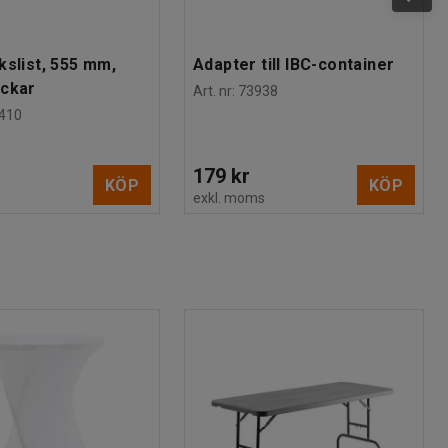
kslist, 555 mm,
Adapter till IBC-container
ackar
Art. nr
:
73938
410
179 kr
KÖP
KÖP
s
exkl. moms