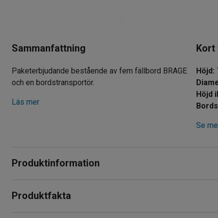
Sammanfattning
Kort
Paketerbjudande bestående av fem fällbord BRAGE
Höjd
:
och en bordstransportör.
Diame
Höjd i
Läs mer
Bords
Se mer
Produktinformation
Detta paketerbjudande innehåller fem fällbord BRAGE (Ø183
Produktfakta
det enkelt att både förvara och förflytta bord. Det är perfek
utställningsplatser, fester och andra tillfällen då du behöver 
Höjd
:
740
mm