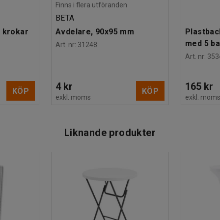
Finns i flera utföranden
BETA
 krokar
Avdelare, 90x95 mm
Plastbac
med 5 b
Art. nr
:
31248
Art. nr
:
353
4 kr
165 kr
KÖP
KÖP
exkl. moms
exkl. mom
Liknande produkter