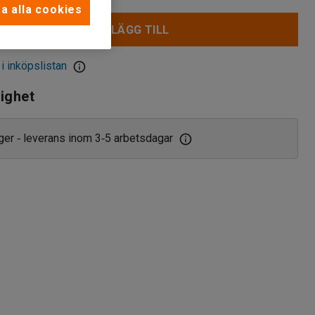
a alla cookies
LÄGG TILL
 i inköpslistan
lighet
ager
leverans inom 3
5 arbetsdagar
‑
‑