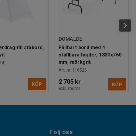
DOMALDE
rdrag till ståbord,
Fällbart bord med 4
vit
ställbara höjder, 1830x760
mm, mörkgrå
14
Art. nr
:
116526
2 705 kr
KÖP
KÖP
s
exkl. moms
Följ oss