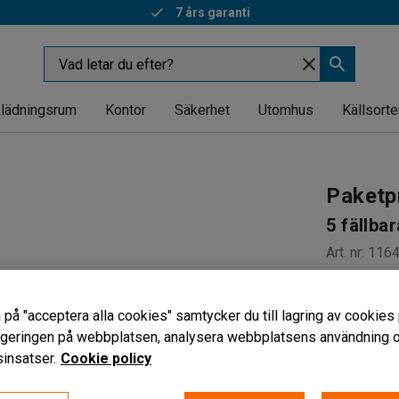
7 års garanti
lädningsrum
Kontor
Säkerhet
Utomhus
Källsorte
Paketp
5 fällba
Art. nr
:
116
För transp
Fem stabi
 på "acceptera alla cookies" samtycker du till lagring av cookies 
Länkhjul
vigeringen på webbplatsen, analysera webbplatsens användning oc
insatser.
Cookie policy
13 550 
exkl. moms