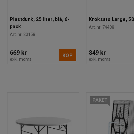
Plastdunk, 25 liter, blå, 6-
Kroksats Large, 50
pack
Art. nr
:
74438
Art. nr
:
20158
669 kr
849 kr
KÖP
exkl. moms
exkl. moms
PAKET