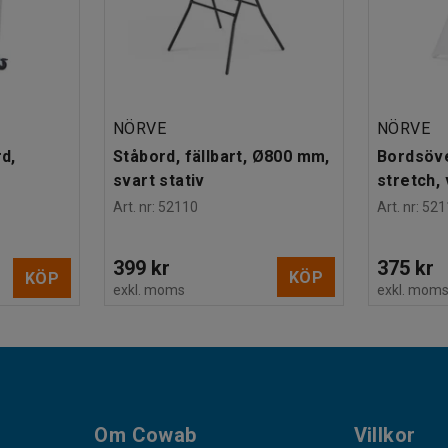
NÖRVE
NÖRVE
rd,
Ståbord, fällbart, Ø800 mm,
Bordsöve
svart stativ
stretch, 
Art. nr
:
52110
Art. nr
:
521
399 kr
375 kr
KÖP
KÖP
exkl. moms
exkl. mom
Om Cowab
Villkor