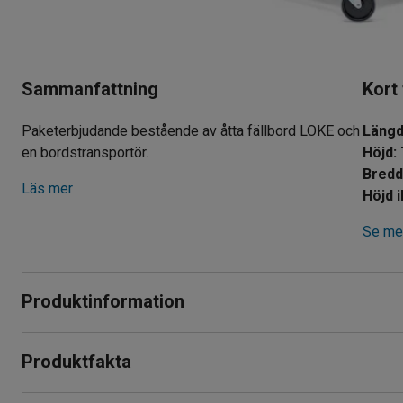
Sammanfattning
Kort
Paketerbjudande bestående av åtta fällbord LOKE och
Läng
en bordstransportör.
Höjd
:
Bred
Läs mer
Höjd i
Se mer
Produktinformation
Detta paketerbjudande innehåller åtta fällbord LOKE och en s
Produktfakta
både förvara och förflytta bord. Det är perfekt för exempelvis
cateringföretag och mycket mer!
Längd
:
1830
mm