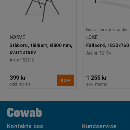
Finns i flera utföranden
NÖRVE
LOKE
Ståbord, fällbart, Ø800 mm,
Fällbord, 1830x76
svart stativ
Art. nr
:
52154
Art. nr
:
52110
399 kr
1 255 kr
KÖP
exkl. moms
exkl. moms
Kontakta oss
Kundservice