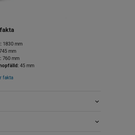
 fakta
d
:
1830
mm
745
mm
d
:
760
mm
hopfälld
:
45
mm
 fakta
midig bordstransportör som gör det enkelt att
 matsalar, konferenser, utställningsplatser,