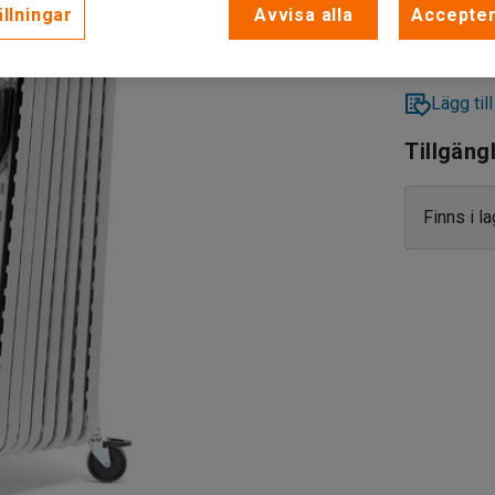
llningar
Avvisa alla
Accepter
Lägg till
Tillgäng
Finns i l