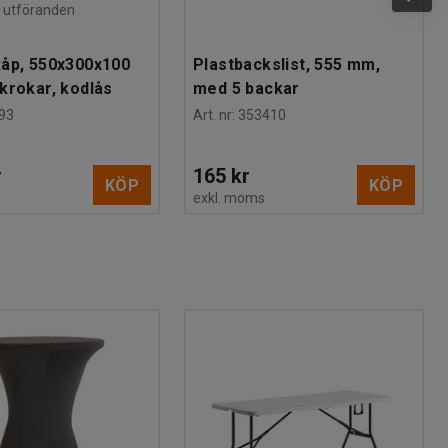
ra utföranden
åp, 550x300x100
Plastbackslist, 555 mm,
krokar, kodlås
med 5 backar
93
Art. nr
:
353410
r
165 kr
KÖP
KÖP
s
exkl. moms