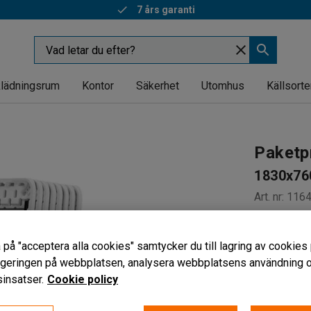
7 års garanti
lädningsrum
Kontor
Säkerhet
Utomhus
Källsorte
Paketpr
1830x76
Art. nr
:
116
För transp
Bromsförs
 på "acceptera alla cookies" samtycker du till lagring av cookies 
Med åtta 
vigeringen på webbplatsen, analysera webbplatsens användning oc
insatser.
Cookie policy
10 550 
exkl. moms