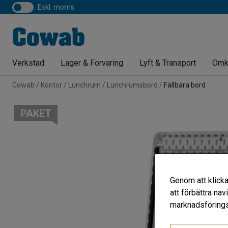
exkl. moms
Verkstad
Lager & Förvaring
Lyft & Transport
Omk
Cowab
Kontor
Lunchrum
Lunchrumsbord
Fällbara bord
PAKET
Genom att klicka
att förbättra na
marknadsförings