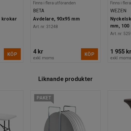
Finns i flera utföranden
Finns i fle
BETA
WEZEN
 krokar
Avdelare, 90x95 mm
Nyckelsk
mm, 100 
Art. nr
:
31248
Art. nr
:
525
4 kr
1 955 k
KÖP
KÖP
exkl. moms
exkl. mom
Liknande produkter
PAKET