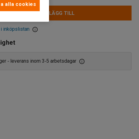
a alla cookies
LÄGG TILL
 i inköpslistan
lighet
ager
leverans inom 3
5 arbetsdagar
‑
‑