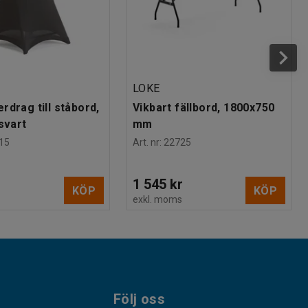
LOKE
rdrag till ståbord,
Vikbart fällbord, 1800x750
svart
mm
15
Art. nr
:
22725
1 545 kr
KÖP
KÖP
s
exkl. moms
Följ oss