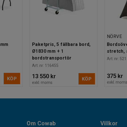
NÖRVE
0 mm
Paketpris, 5 fällbara bord,
Bordsöve
Ø1830 mm + 1
stretch, 
bordstransportör
Art. nr
:
521
Art. nr
:
116455
375 kr
13 550 kr
KÖP
KÖP
exkl. mom
exkl. moms
Om Cowab
Villkor