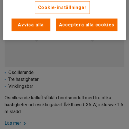
Cookie-inställningar
Avvisa alla
Acceptera alla cookies
Oscillerande
Tre hastigheter
Vinklingsbar
Oscillerande kalluftsfläkt i bordsmodell med tre olika
hastigheter och vinklingsbart fläkthuvud. 35 W, inklusive 1,5
m sladd.
Läs mer