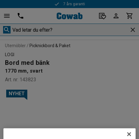
7 års garanti
Utemöbler
Picknickbord & Paket
LOGI
Bord med bänk
1770 mm, svart
Art. nr
:
143823
NYHET