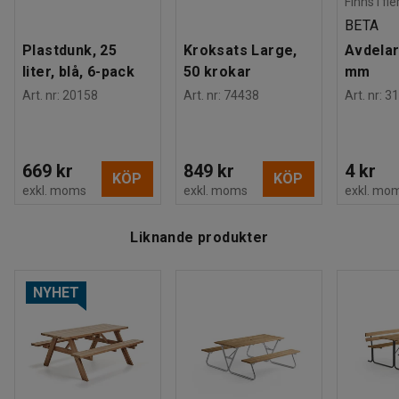
Finns i fl
BETA
Plastdunk, 25
Kroksats Large,
Avdelar
liter, blå, 6-pack
50 krokar
mm
Art. nr
:
20158
Art. nr
:
74438
Art. nr
:
31
669 kr
849 kr
4 kr
KÖP
KÖP
exkl. moms
exkl. moms
exkl. mo
Liknande produkter
NYHET