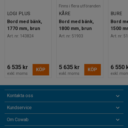
Finns i flera utföranden
LOGI PLUS
KÅRE
BURE
Bord med bänk,
Bord med bänk,
Bord m
1770 mm, brun
1800 mm, brun
1500 m
Art. nr
:
143824
Art. nr
:
51903
Art. nr
:
51
6 535 kr
5 635 kr
6 550 
KÖP
KÖP
exkl. moms
exkl. moms
exkl. mo
Kontakta oss
Kundservice
Om Cowab