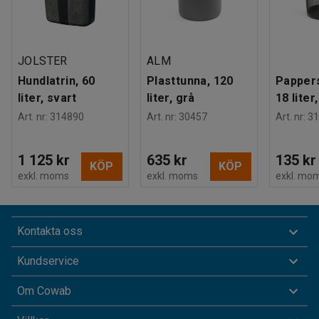
JOLSTER
ALM
Hundlatrin, 60
Plasttunna, 120
Pappers
liter, svart
liter, grå
18 liter
Art. nr
:
314890
Art. nr
:
30457
Art. nr
:
31
1 125 kr
635 kr
135 kr
KÖP
KÖP
exkl. moms
exkl. moms
exkl. mo
Kontakta oss
Kundservice
Om Cowab