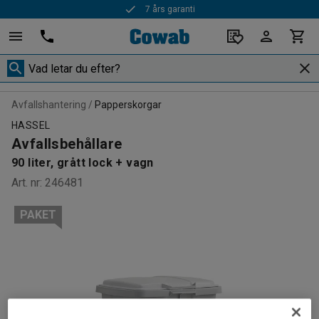
7 års garanti
Avfallshantering
Papperskorgar
HASSEL
Avfallsbehållare
90 liter, grått lock + vagn
Art. nr
:
246481
PAKET