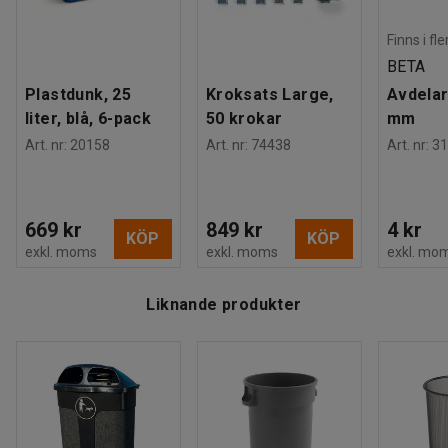
Material:
Polypropen
...
Finns i fl
Visa mer
BETA
Vagn för avfallsbehållare, 1x90 liter
Plastdunk, 25
Kroksats Large,
Avdelar
Höjd:
165 mm
liter, blå, 6-pack
50 krokar
mm
Bredd:
390 mm
Art. nr
:
20158
Art. nr
:
74438
Art. nr
:
31
Djup:
415 mm
Färg:
Grå
...
Visa mer
669 kr
849 kr
4 kr
KÖP
KÖP
exkl. moms
exkl. moms
exkl. mo
Liknande produkter