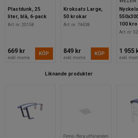
WEZEN
Plastdunk, 25
Kroksats Large,
Nyckels
liter, blå, 6-pack
50 krokar
550x30
100 kro
Art. nr
:
20158
Art. nr
:
74438
Art. nr
:
52
669 kr
849 kr
1 955 
KÖP
KÖP
exkl. moms
exkl. moms
exkl. mo
Liknande produkter
Finns i flera utföranden