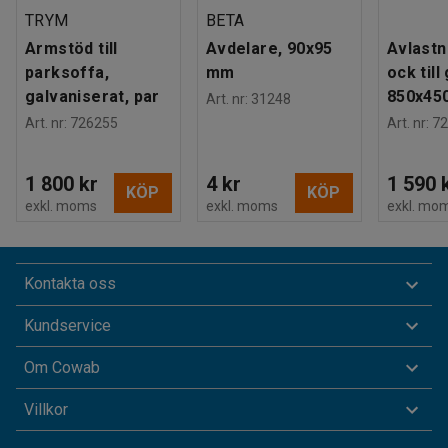
TRYM
BETA
Armstöd till
Avdelare, 90x95
Avlastn
parksoffa,
mm
ock till 
galvaniserat, par
850x45
Art. nr
:
31248
Art. nr
:
726255
Art. nr
:
72
1 800 kr
4 kr
1 590 
KÖP
KÖP
exkl. moms
exkl. moms
exkl. mo
Kontakta oss
Kundservice
Om Cowab
Villkor