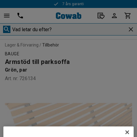
7 års garanti
Lager & Förvaring
Tillbehör
BAUGE
Armstöd till parksoffa
Grön, par
Art. nr
:
726134