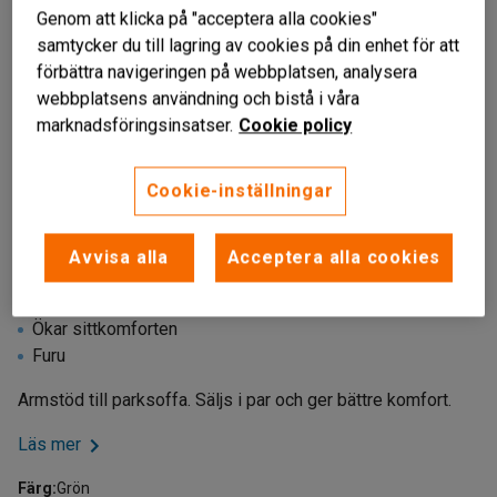
Genom att klicka på "acceptera alla cookies"
samtycker du till lagring av cookies på din enhet för att
förbättra navigeringen på webbplatsen, analysera
webbplatsens användning och bistå i våra
marknadsföringsinsatser.
Cookie policy
Cookie-inställningar
Avvisa alla
Acceptera alla cookies
Till parksoffa
Ökar sittkomforten
Furu
Armstöd till parksoffa. Säljs i par och ger bättre komfort.
Läs mer
Färg
:
Grön