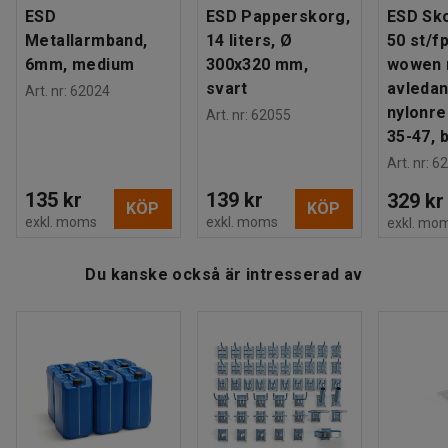
som gör att du kan justera stolsinställningarna när du sitter
ESD
ESD Papperskorg,
ESD Sk
på stolen. För en ännu bättre sittställning är även sitt- och
Metallarmband,
14 liters, Ø
50 st/fp
rygghöjd samt ryggdjup justerbara.
6mm, medium
300x320 mm,
wowen
svart
avleda
Art. nr
:
62024
Denna ESD-stol uppfyller internationell standard och är
nylonre
Art. nr
:
62055
testad och godkänd enligt SP Sveriges Tekniska
35-47, b
Forskningsinstitut.
Art. nr
:
62
135 kr
139 kr
329 kr
KÖP
KÖP
exkl. moms
exkl. moms
exkl. mo
Du kanske också är intresserad av