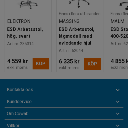
Finns i flera utföranden
Finns i fl
ELEKTRON
MÄSSING
MALM
ESD Arbetsstol,
ESD Arbetsstol,
ESD Sto
hög, svart
lågmodell med
400-52
avledande hjul
Art. nr
:
235314
Art. nr
:
62
Art. nr
:
62044
4 559 kr
4 855 
6 335 kr
KÖP
KÖP
exkl. moms
exkl. mo
exkl. moms
Kontakta oss
Kundservice
Om Cowab
Villkor