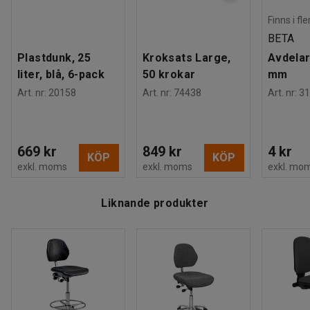
Finns i fl
BETA
Plastdunk, 25
Kroksats Large,
Avdelar
liter, blå, 6-pack
50 krokar
mm
Art. nr
:
20158
Art. nr
:
74438
Art. nr
:
31
669 kr
849 kr
4 kr
KÖP
KÖP
exkl. moms
exkl. moms
exkl. mo
Liknande produkter