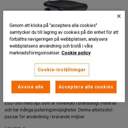
Genom att klicka på "acceptera alla cookies"
samtycker du till lagring av cookies på din enhet för att
förbättra navigeringen på webbplatsen, analysera
webbplatsens användning och bistå i våra
marknadsföringsinsatser.
Cookie policy
Liknande produkter
Cookie-inställningar
Avleder statisk elektricitet
Brandtåligt material
Avvisa alla
Acceptera alla cookies
Med hjul
ESD-stol med hjul som är tillverkad i brandtåligt material
och har många justeringsmöjligheter. Denna arbetsstol
passar för användning i krävande miljöer.