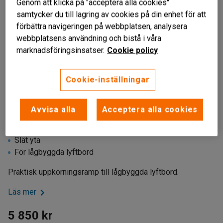
Genom att klicka på "acceptera alla cookies"
samtycker du till lagring av cookies på din enhet för att
förbättra navigeringen på webbplatsen, analysera
webbplatsens användning och bistå i våra
marknadsföringsinsatser.
Cookie policy
Cookie-inställningar
Avvisa alla
Acceptera alla cookies
Lättare pallhantering
Slät yta
För lågbyggda lyftbord
Praktisk uppkörningsramp till lågbyggda lyftbord.
Läs mer
5 850 kr