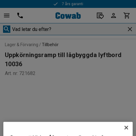
7 års garanti
Lager & Förvaring
Tillbehör
Uppkörningsramp till lågbyggda lyftbord
10036
Art. nr
:
721682