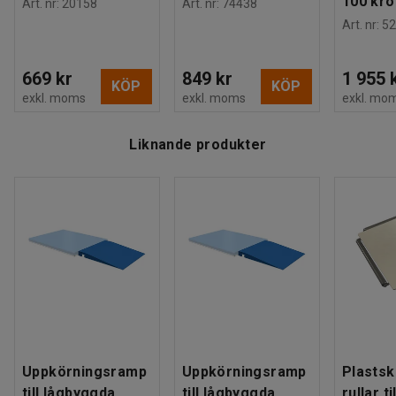
100 kro
Art. nr
:
20158
Art. nr
:
74438
Art. nr
:
52
669 kr
849 kr
1 955 
KÖP
KÖP
exkl. moms
exkl. moms
exkl. mo
Liknande produkter
Uppkörningsramp
Uppkörningsramp
Plastsk
till lågbyggda
till lågbyggda
rullar t