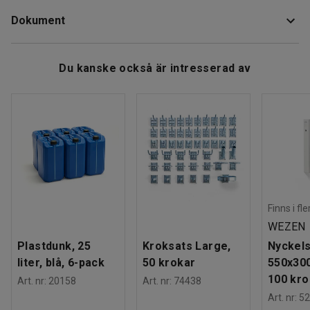
Längd
:
800
mm
Dokument
Bredd
:
500
mm
Tjocklek
:
21
mm
Färg
:
Bok
Ladda ner skötselråd
Du kanske också är intresserad av
Material
:
Laminat
Vikt
:
6,31
kg
Finns i fl
WEZEN
Plastdunk, 25
Kroksats Large,
Nyckels
liter, blå, 6-pack
50 krokar
550x30
100 kro
Art. nr
:
20158
Art. nr
:
74438
Art. nr
:
52