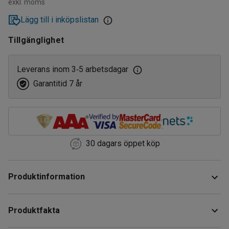
exkl. moms
Lägg till i inköpslistan
Tillgänglighet
Leverans inom 3
5 arbetsdagar
‑
Garantitid 7 år
30 dagars öppet köp
Produktinformation
Komplettera ditt rullbord med en underhylla i stryktåligt
Produktfakta
laminat som är enkel att rengöra. Underhyllan bidrar till
större förvaringsmöjligheter och extra avlastningsyta.