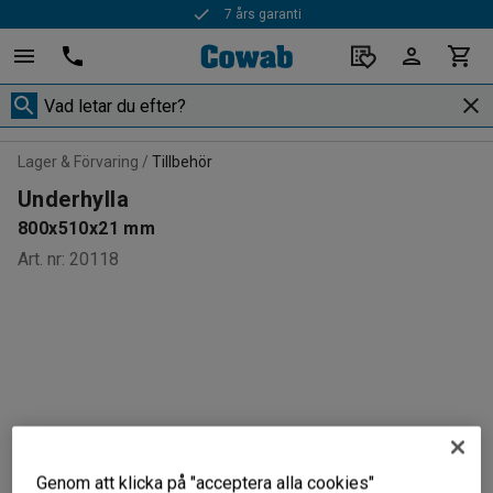
7 års garanti
Lager & Förvaring
Tillbehör
Underhylla
800x510x21 mm
Art. nr
:
20118
Genom att klicka på "acceptera alla cookies"