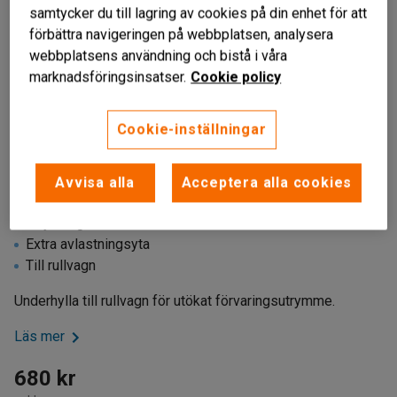
samtycker du till lagring av cookies på din enhet för att
förbättra navigeringen på webbplatsen, analysera
webbplatsens användning och bistå i våra
marknadsföringsinsatser.
Cookie policy
Cookie-inställningar
Avvisa alla
Acceptera alla cookies
Stryktålig
Extra avlastningsyta
Till rullvagn
Underhylla till rullvagn för utökat förvaringsutrymme.
Läs mer
680 kr