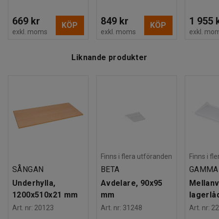
669 kr
849 kr
1 955 
KÖP
KÖP
exkl. moms
exkl. moms
exkl. mo
Liknande produkter
Finns i flera utföranden
Finns i fl
SÅNGAN
BETA
GAMMA
Underhylla,
Avdelare, 90x95
Mellanv
1200x510x21 mm
mm
lagerlå
Art. nr
:
20123
Art. nr
:
31248
Art. nr
:
22