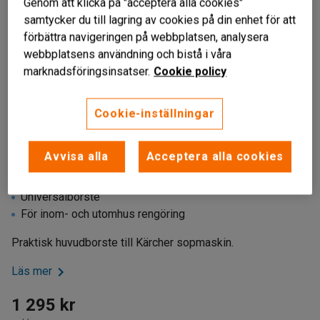
Genom att klicka på "acceptera alla cookies"
samtycker du till lagring av cookies på din enhet för att
förbättra navigeringen på webbplatsen, analysera
webbplatsens användning och bistå i våra
marknadsföringsinsatser.
Cookie policy
Cookie-inställningar
Avvisa alla
Acceptera alla cookies
Till sopmaskin
Universalborste
För inom- och utomhus rengöring
Praktisk huvudborste till Kärcher sopmaskin.
Läs mer
1 295 kr