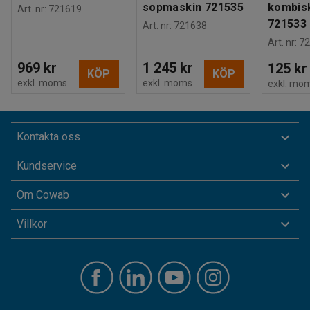
sopmaskin 721535
kombis
Art. nr
:
721619
721533
Art. nr
:
721638
Art. nr
:
72
969 kr
1 245 kr
125 kr
KÖP
KÖP
exkl. moms
exkl. moms
exkl. mo
Kontakta oss
Kundservice
Om Cowab
Villkor