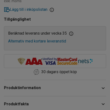
exkl. moms
Lägg till i inköpslistan
Tillgänglighet
Beräknad leverans under vecka 35
Alternativ med kortare leveranstid
30 dagars öppet köp
Produktinformation
Huvudborste med slitstark och fuktbeständiga
Produktfakta
universalborst som passar för vanlig rengöring på alla ytor.