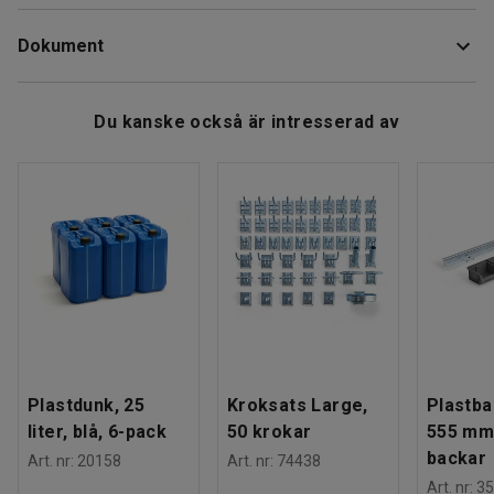
Borsten klarar inomhus- och utomhusbruk och är anpassad
Längd
:
480
mm
för användning med Kärcher sopmaskin KM 70/30 C BP
Dokument
Färg
:
Svart
Pack Adv.
Antal / förpackning
:
1
Vikt
:
1,79
kg
Ladda ner skötselråd
Du kanske också är intresserad av
Plastdunk, 25
Kroksats Large,
Plastba
liter, blå, 6-pack
50 krokar
555 mm
backar
Art. nr
:
20158
Art. nr
:
74438
Art. nr
:
35