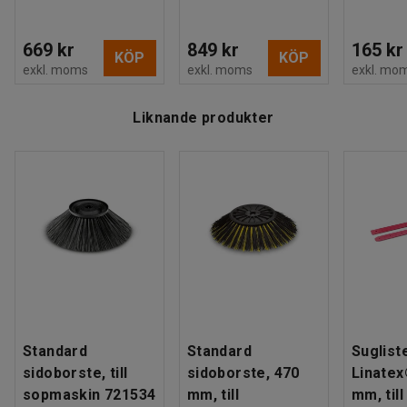
669 kr
849 kr
165 kr
KÖP
KÖP
exkl. moms
exkl. moms
exkl. mo
Liknande produkter
Standard
Standard
Sugliste
sidoborste, till
sidoborste, 470
Linatex
sopmaskin 721534
mm, till
mm, till