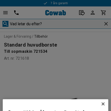
7 års garanti
Lager & Förvaring
Tillbehör
Standard huvudborste
Till sopmaskin 721534
Art. nr
:
721618