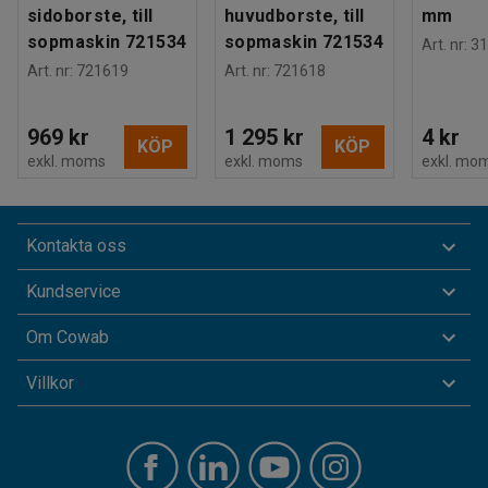
sidoborste, till
huvudborste, till
mm
sopmaskin 721534
sopmaskin 721534
Art. nr
:
31
Art. nr
:
721619
Art. nr
:
721618
969 kr
1 295 kr
4 kr
KÖP
KÖP
exkl. moms
exkl. moms
exkl. mo
Kontakta oss
Kundservice
Om Cowab
Villkor