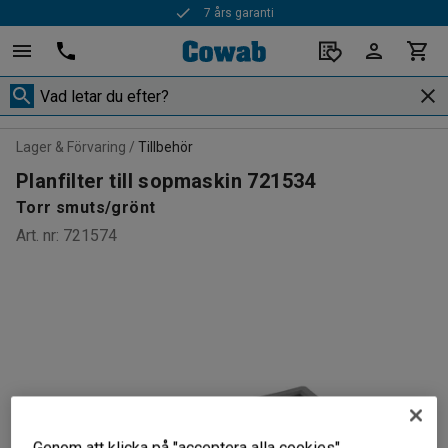
7 års garanti
Lager & Förvaring
Tillbehör
Planfilter till sopmaskin 721534
Torr smuts/grönt
Art. nr
:
721574