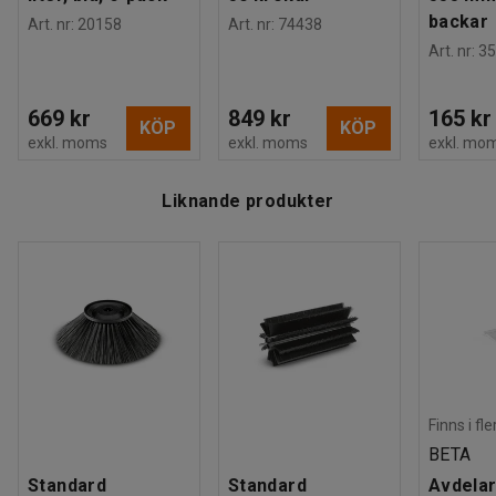
backar
Art. nr
:
20158
Art. nr
:
74438
Art. nr
:
35
669 kr
849 kr
165 kr
KÖP
KÖP
exkl. moms
exkl. moms
exkl. mo
Liknande produkter
Finns i fl
BETA
Standard
Standard
Avdelar