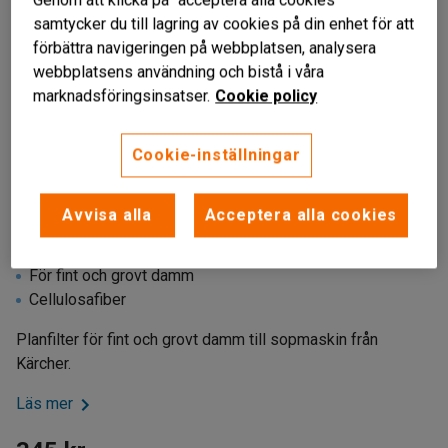
Genom att klicka på "acceptera alla cookies"
samtycker du till lagring av cookies på din enhet för att
förbättra navigeringen på webbplatsen, analysera
webbplatsens användning och bistå i våra
marknadsföringsinsatser.
Cookie policy
Cookie-inställningar
Liknande produkter
Avvisa alla
Acceptera alla cookies
Torrt planfilter
För fint och grovt damm
Cellulosafiber
Planfilter för fint och grovt damm till sopmaskin från
Kärcher.
Läs mer