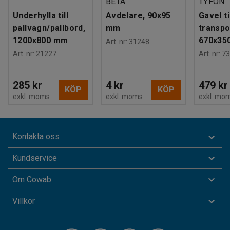
BETA
TYFON
Underhylla till
Avdelare, 90x95
Gavel ti
pallvagn/pallbord,
mm
transpo
1200x800 mm
670x35
Art. nr
:
31248
Art. nr
:
21227
Art. nr
:
73
285 kr
4 kr
479 kr
KÖP
KÖP
exkl. moms
exkl. moms
exkl. mo
Kontakta oss
Kundservice
Om Cowab
Villkor