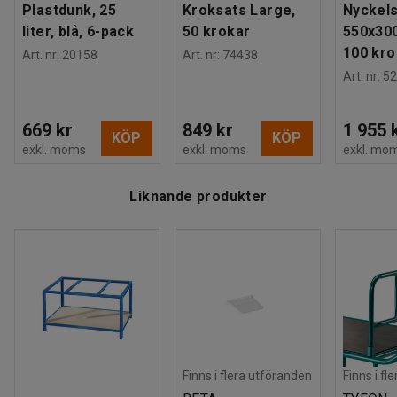
Plastdunk, 25
Kroksats Large,
Nyckels
liter, blå, 6-pack
50 krokar
550x30
100 kro
Art. nr
:
20158
Art. nr
:
74438
Art. nr
:
52
669 kr
849 kr
1 955 
KÖP
KÖP
exkl. moms
exkl. moms
exkl. mo
Liknande produkter
Finns i flera utföranden
Finns i fl