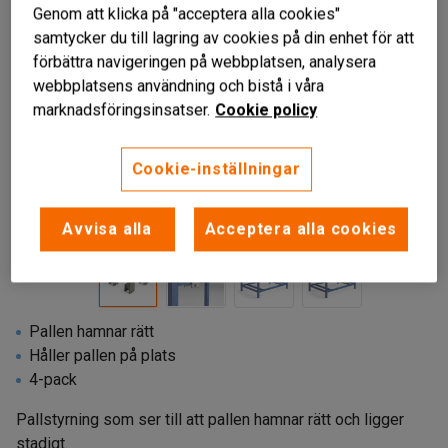
Genom att klicka på "acceptera alla cookies"
samtycker du till lagring av cookies på din enhet för att
förbättra navigeringen på webbplatsen, analysera
webbplatsens användning och bistå i våra
marknadsföringsinsatser.
Cookie policy
Cookie-inställningar
Liknande produkter
Avvisa alla
Acceptera alla cookies
Pallen hamnar rätt
Håller pallen på plats
4-pack
Pallstyrning som ser till att pallen hamnar rätt och ligger
stadigt.