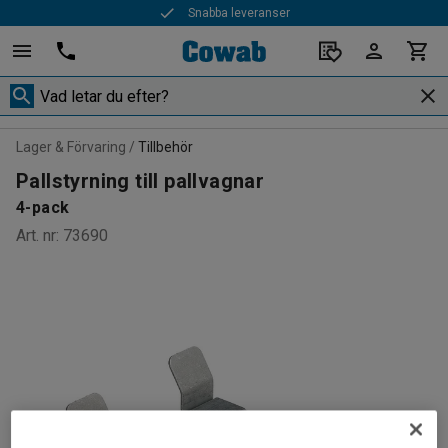
Snabba leveranser
Lager & Förvaring
Tillbehör
Pallstyrning till pallvagnar
4-pack
Art. nr
:
73690