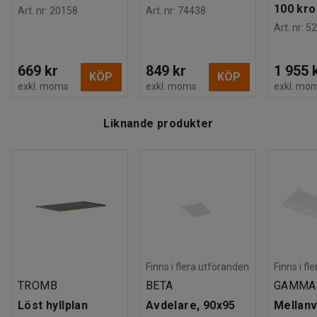
100 kro
Art. nr
:
20158
Art. nr
:
74438
Art. nr
:
52
669 kr
849 kr
1 955 
KÖP
KÖP
exkl. moms
exkl. moms
exkl. mo
Liknande produkter
Finns i flera utföranden
Finns i fl
TROMB
BETA
GAMMA
Löst hyllplan
Avdelare, 90x95
Mellanv