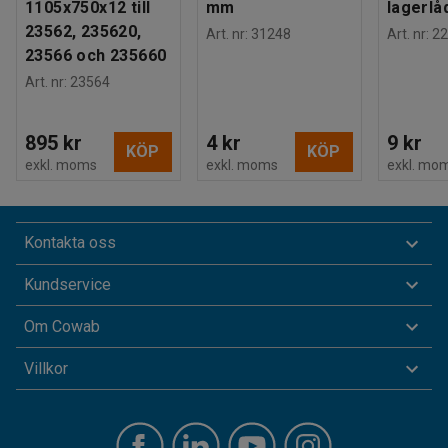
1105x750x12 till
mm
lagerlå
23562, 235620,
Art. nr
:
31248
Art. nr
:
22
23566 och 235660
Art. nr
:
23564
895 kr
4 kr
9 kr
KÖP
KÖP
exkl. moms
exkl. moms
exkl. mo
Kontakta oss
Kundservice
Om Cowab
Villkor