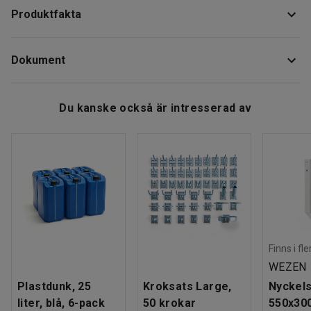
Produktfakta
Det är tillverkat i slitstarkt och tåligt MDF.
Längd
:
905
mm
Hyllplanet är speciellt anpassat för att användas med
Dokument
Höjd
:
12
mm
hyllvagn TROMB.
Bredd
:
650
mm
Material
:
MDF
Ladda ner skötselråd
Du kanske också är intresserad av
Vikt
:
8,01
kg
Finns i fl
WEZEN
Plastdunk, 25
Kroksats Large,
Nyckels
liter, blå, 6-pack
50 krokar
550x30