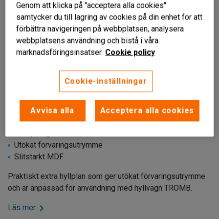
Genom att klicka på "acceptera alla cookies"
samtycker du till lagring av cookies på din enhet för att
förbättra navigeringen på webbplatsen, analysera
webbplatsens användning och bistå i våra
marknadsföringsinsatser.
Cookie policy
Cookie-inställningar
Avvisa alla
Acceptera alla cookies
Till hyllvagn TROMB
Utökat förvaringsutrymme
Slitstarkt MDF
Praktiskt extra hyllplan som ger utökat förvaringsutrymme
och är anpassad för användning med hyllvagn TROMB.
Läs mer