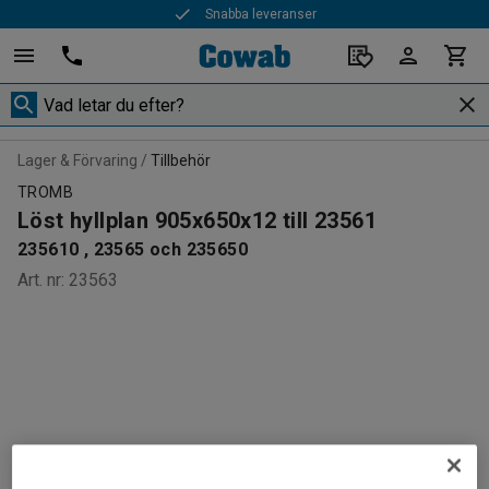
Snabba leveranser
Lager & Förvaring
Tillbehör
TROMB
Löst hyllplan 905x650x12 till 23561
235610 , 23565 och 235650
Art. nr
:
23563