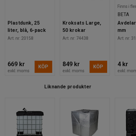
en IBC-värmare för att får en snabbare
Finns i fl
uppvärmningsprocess. IBC-värmare säljs separat.
BETA
Plastdunk, 25
Kroksats Large,
Avdelar
liter, blå, 6-pack
50 krokar
mm
Art. nr
:
20158
Art. nr
:
74438
Art. nr
:
31
669 kr
849 kr
4 kr
KÖP
KÖP
exkl. moms
exkl. moms
exkl. mo
Liknande produkter