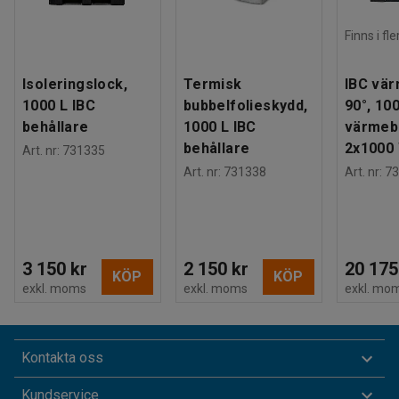
Finns i fl
Isoleringslock,
Termisk
IBC vär
1000 L IBC
bubbelfolieskydd,
90°, 10
behållare
1000 L IBC
värmeb
behållare
2x1000
Art. nr
:
731335
Art. nr
:
731338
Art. nr
:
73
3 150 kr
2 150 kr
20 175
KÖP
KÖP
exkl. moms
exkl. moms
exkl. mo
Kontakta oss
Kundservice