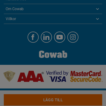
Om Cowab
Villkor
LÄGG TILL