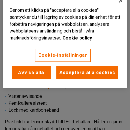
Genom att klicka på "acceptera alla cookies"
samtycker du till lagring av cookies på din enhet för att
förbättra navigeringen på webbplatsen, analysera
webbplatsens användning och bistå i våra
marknadsföringsinsatser.
Cookie policy
Cookie-inställningar
Liknande produkter
Avvisa alla
Acceptera alla cookies
Vattenavvisande
Kemikalieresistent
Lock med kardborreband
Praktiskt isoleringsskydd till IBC-behållare. Håller en jämn
temperatur på innehållet och ger även en snabbare