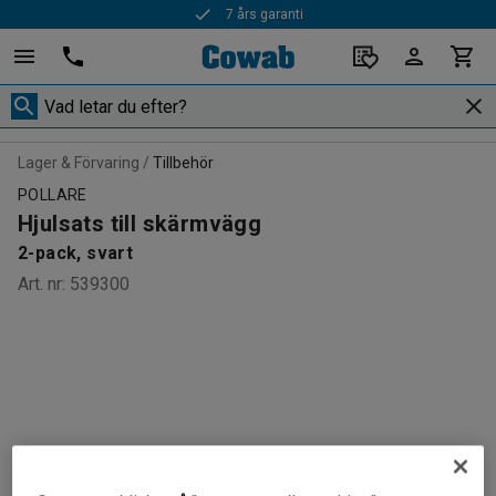
7 års garanti
Lager & Förvaring
Tillbehör
POLLARE
Hjulsats till skärmvägg
2-pack, svart
Art. nr
:
539300