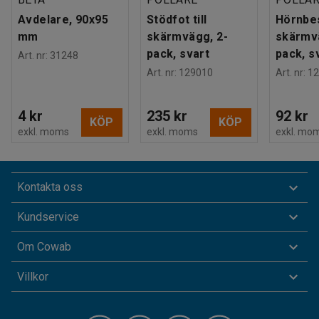
Avdelare, 90x95
Stödfot till
Hörnbes
mm
skärmvägg, 2-
skärmv
pack, svart
pack, s
Art. nr
:
31248
Art. nr
:
129010
Art. nr
:
12
4 kr
235 kr
92 kr
KÖP
KÖP
exkl. moms
exkl. moms
exkl. mo
Kontakta oss
Kundservice
Om Cowab
Villkor