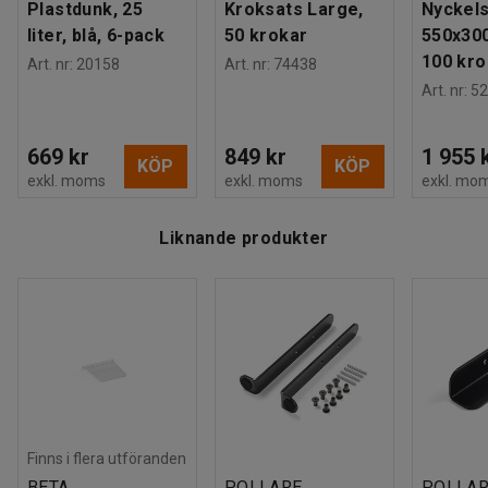
Plastdunk, 25
Kroksats Large,
Nyckels
liter, blå, 6-pack
50 krokar
550x30
100 kro
Art. nr
:
20158
Art. nr
:
74438
Art. nr
:
52
669 kr
849 kr
1 955 
KÖP
KÖP
exkl. moms
exkl. moms
exkl. mo
Liknande produkter
Finns i flera utföranden
BETA
POLLARE
POLLA