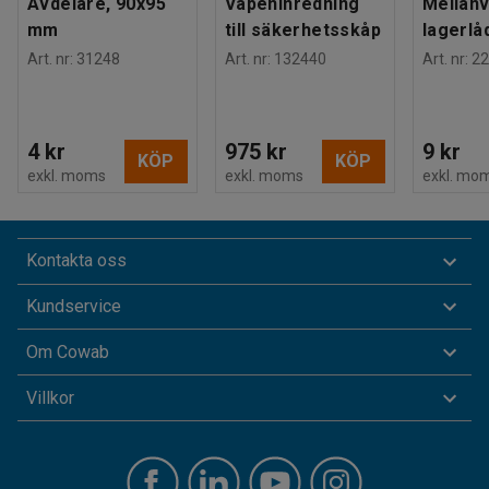
Avdelare, 90x95
Vapeninredning
Mellanv
mm
till säkerhetsskåp
lagerlå
Art. nr
:
31248
Art. nr
:
132440
Art. nr
:
22
4 kr
975 kr
9 kr
KÖP
KÖP
exkl. moms
exkl. moms
exkl. mo
Kontakta oss
Kundservice
Om Cowab
Villkor