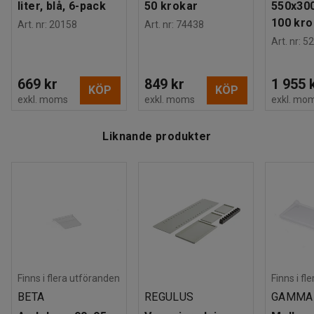
liter, blå, 6-pack
50 krokar
550x30
100 kro
Art. nr
:
20158
Art. nr
:
74438
Art. nr
:
52
669 kr
849 kr
1 955 
KÖP
KÖP
exkl. moms
exkl. moms
exkl. mo
Liknande produkter
Finns i flera utföranden
Finns i fl
BETA
REGULUS
GAMMA