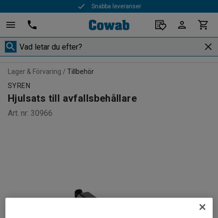
Snabba leveranser
Lager & Förvaring
Tillbehör
SYREN
Hjulsats till avfallsbehållare
Art. nr
:
30966