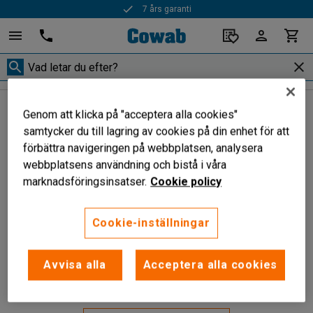
7 års garanti
Genom att klicka på "acceptera alla cookies"
samtycker du till lagring av cookies på din enhet för att
förbättra navigeringen på webbplatsen, analysera
webbplatsens användning och bistå i våra
marknadsföringsinsatser.
Cookie policy
Cookie-inställningar
Sidan du letade efter kunde inte hittas. Om du följt en länk
Avvisa alla
Acceptera alla cookies
till denna sida vänligen kontakta kundtjänst.